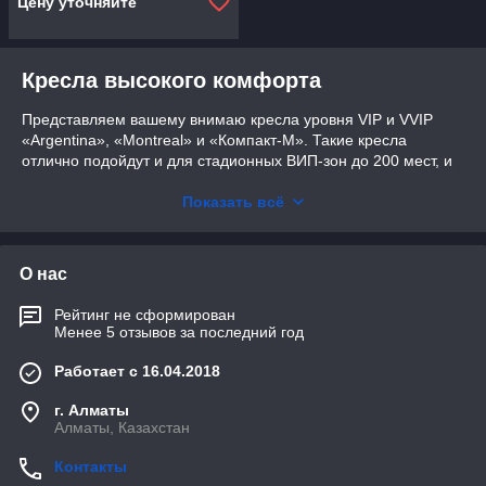
Цену уточняйте
Кресла высокого комфорта
Представляем вашему внимаю кресла уровня VIP и VVIP
«Argentina», «Montreal» и «Компакт-М». Такие кресла
отлично подойдут и для стадионных ВИП-зон до 200 мест, и
для лож с небольшим количеством кресел (VVIP).
Стадионное оборудование от нашей компании готово для
Показать всё
установки на открытых и закрытых объектах. Материал для
обивки кресла вы сможете выбрать сами! Чаще всего такие
кресла оббиваются кожей или тканью.
О нас
Рейтинг не сформирован
Менее 5 отзывов за последний год
Работает с 16.04.2018
г. Алматы
Алматы, Казахстан
Контакты