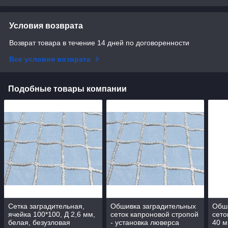
Условия возврата
Возврат товара в течение 14 дней по договоренности
Все условия возврата
Подобные товары компании
Сетка заградительная,
Обшивка заградительных
Обши
ячейка 100*100, Д 2,6 мм,
сеток капроновой стропой
сето
белая, безузловая
- установка люверса
40 