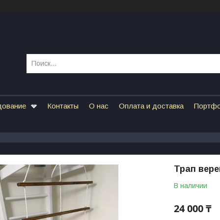
дование
Контакты
О нас
Оплата и доставка
Портф
Трап вер
В наличии
24 000 ₸