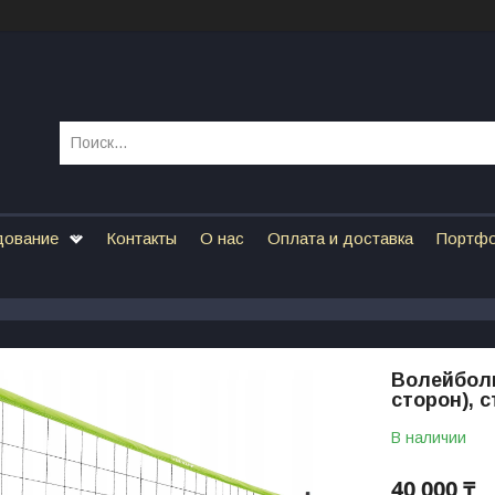
дование
Контакты
О нас
Оплата и доставка
Портф
Волейболь
сторон), 
В наличии
40 000 ₸