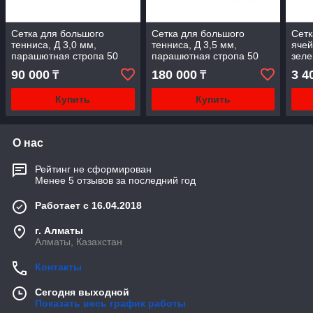
Сетка для большого
Сетка для большого
Сетк
тенниса, Д 3,0 мм,
тенниса, Д 3,5 мм,
ячей
парашютная стропа 50
парашютная стропа 50
зеле
мм, зеленый цвет,
мм, цвета - белый,
90 000
180 000
3 4
₸
₸
БЕЗУЗЛОВАЯ
черный, зеленый -
УЗЛОВАЯ
Купить
Купить
О нас
Рейтинг не сформирован
Менее 5 отзывов за последний год
Работает с 16.04.2018
г. Алматы
Алматы, Казахстан
Контакты
Сегодня выходной
Показать весь график работы