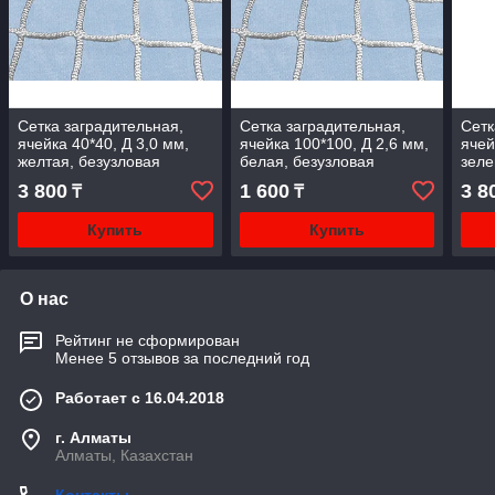
Сетка заградительная,
Сетка заградительная,
Сетк
ячейка 40*40, Д 3,0 мм,
ячейка 100*100, Д 2,6 мм,
ячей
желтая, безузловая
белая, безузловая
зеле
3 800
1 600
3 8
₸
₸
Купить
Купить
О нас
Рейтинг не сформирован
Менее 5 отзывов за последний год
Работает с 16.04.2018
г. Алматы
Алматы, Казахстан