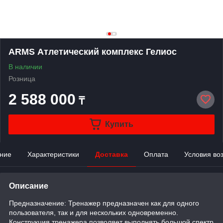
ARMS Атлетический комплекс Гелиос
В наличии
Розница
2 588 000
₸
Купить
ние
Характеристики
Доставка
Оплата
Условия во
Описание
Предназначение: Тренажер предназначен как для одного
пользователя, так и для нескольких одновременно.
Конструкция тренажера позволяет выполнять большой спектр