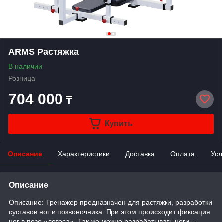
ARMS Растяжка
В наличии
Розница
704 000
₸
Купить
Описание
Характеристики
Доставка
Оплата
Усл
Описание
Описание: Тренажер предназначен для растяжки, разработки
суставов ног и позвоночника. При этом происходит фиксация
ног в позе «лотоса». Так же можно разрабатывать ноги –