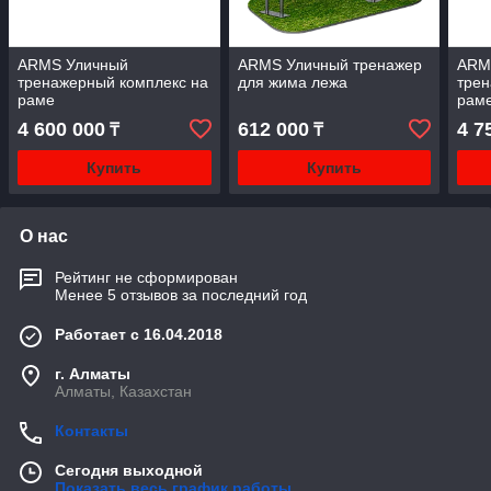
ARMS Уличный
ARMS Уличный тренажер
ARM
тренажерный комплекс на
для жима лежа
трен
раме
рам
4 600 000
612 000
4 7
₸
₸
Купить
Купить
О нас
Рейтинг не сформирован
Менее 5 отзывов за последний год
Работает с 16.04.2018
г. Алматы
Алматы, Казахстан
Контакты
Сегодня выходной
Показать весь график работы