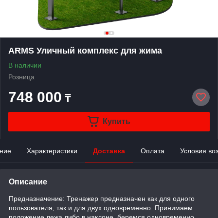
ARMS Уличный комплекс для жима
В наличии
Розница
748 000
₸
Купить
ние
Характеристики
Доставка
Оплата
Условия во
Описание
Предназначение: Тренажер предназначен как для одного
пользователя, так и для двух одновременно. Принимаем
положение лежа либо в наклоне, беремся одновременно