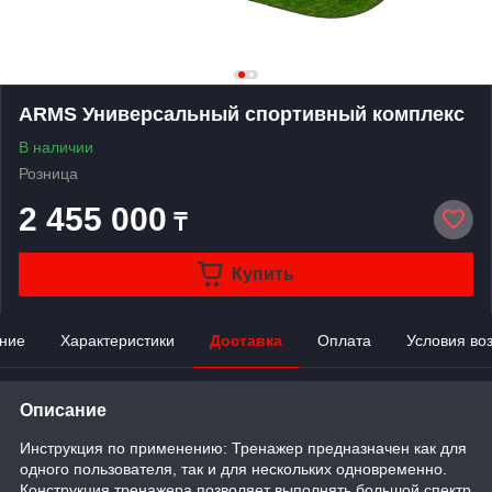
ARMS Универсальный спортивный комплекс
В наличии
Розница
2 455 000
₸
Купить
ние
Характеристики
Доставка
Оплата
Условия во
Описание
Инструкция по применению: Тренажер предназначен как для
одного пользователя, так и для нескольких одновременно.
Конструкция тренажера позволяет выполнять большой спектр