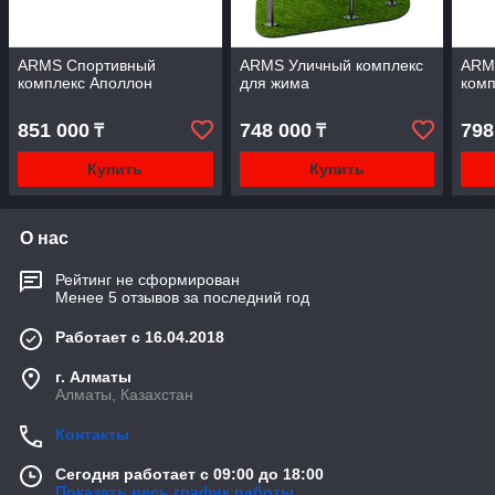
ARMS Спортивный
ARMS Уличный комплекс
ARM
комплекс Аполлон
для жима
комп
851 000
748 000
798
₸
₸
Купить
Купить
О нас
Рейтинг не сформирован
Менее 5 отзывов за последний год
Работает с 16.04.2018
г. Алматы
Алматы, Казахстан
Контакты
Сегодня работает с 09:00 до 18:00
Показать весь график работы