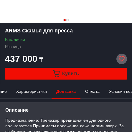
ARMS Скамья для пресса
В наличии
Розница
437 000
₸
Купить
ние
Характеристики
Доставка
Оплата
Условия во
Описание
Предназначение: Тренажер предназначен для одного
пользователя Принимаем положение лежа ногами вверх. За
свободную перекладину цепляемся ногами и выполняем