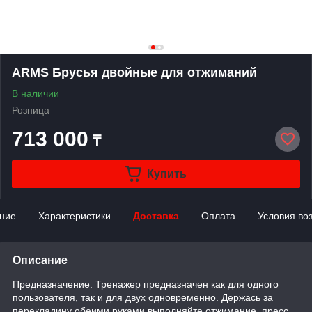
ARMS Брусья двойные для отжиманий
В наличии
Розница
713 000
₸
Купить
ние
Характеристики
Доставка
Оплата
Условия во
Описание
Предназначение: Тренажер предназначен как для одного
пользователя, так и для двух одновременно. Держась за
перекладину обеими руками выполняйте отжимание, пресс.