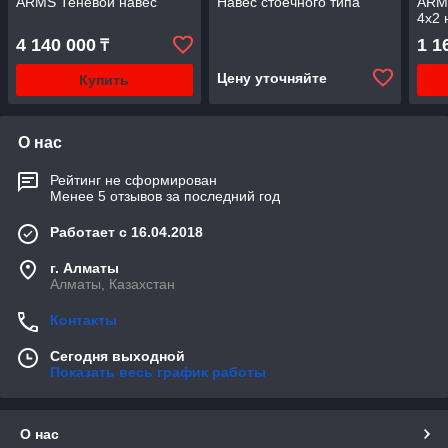
ARMS Теневой навес
Навес стоечного типа
ARM
4х2 
4 140 000
1 1
₸
Цену уточняйте
Купить
О нас
Рейтинг не сформирован
Менее 5 отзывов за последний год
Работает с 16.04.2018
г. Алматы
Алматы, Казахстан
Контакты
Сегодня выходной
Показать весь график работы
О нас