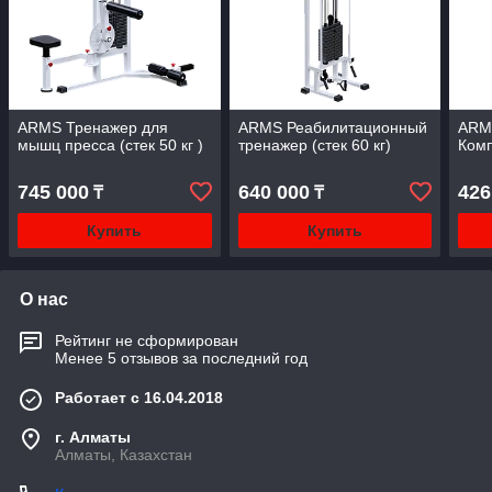
ARMS Тренажер для
ARMS Реабилитационный
ARMS
мышц пресса (стек 50 кг )
тренажер (стек 60 кг)
Ком
745 000
640 000
426
₸
₸
Купить
Купить
О нас
Рейтинг не сформирован
Менее 5 отзывов за последний год
Работает с 16.04.2018
г. Алматы
Алматы, Казахстан