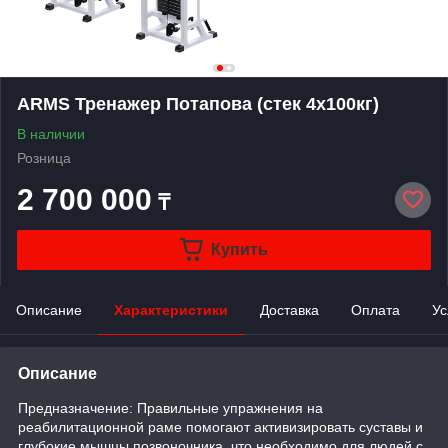
ARMS Тренажер Потапова (стек 4х100кг)
В наличии
Розница
2 700 000
₸
Купить
Описание
Характеристики
Доставка
Оплата
Ус
Описание
Предназначение: Правильные упражнения на
реабилитационной раме помогают активизировать суставы и
глубокие мышцы позвоночника, что необходимо для людей с