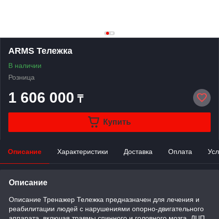
ARMS Тележка
В наличии
Розница
1 606 000
₸
Купить
Описание
Характеристики
Доставка
Оплата
Усл
Описание
Описание Тренажер Тележка предназначен для лечения и
реабилитации людей с нарушениями опорно-двигательного
аппарата, включая травмы спинного и головного мозга, ДЦП,