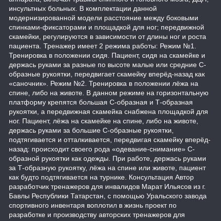
инсультных больных. В комплектации данной
модернизированной модели расстояние между боковыми
спинками-фиксаторами и площадкой для ног; передвижной
скамейки, регулируются в зависимости от длины ног и роста
пациента. Тренажер имеет 2 режима работы: Режим №1.
Тренировка в положении сидя. Пациент, сидя на скамейке и
держась руками за разные по высоте малые или средние С-
образные рукоятки, передвигает скамейку вперёд-назад как
«саночник». Режим №2. Тренировка в положении лёжа на
спине, либо на животе. В данном режиме на горизонтальную
платформу крепятся большая С-образная и Т-образная
рукоятки, а передвижная скамейка снабжена площадкой для
ног. Пациент, лёжа на скамейке на спине, либо на животе,
держась руками за большие С-образные рукоятки,
подтягивается и отталкивается, передвигая скамейку вперёд-
назад: происходит своего рода «одевание-снимание» С-
образной рукоятки как одежды. При работе, держась руками
за Т-образную рукоятку, лёжа на спине или животе, пациент
как будто подтягивается на турнике. Консультация Автор
разработчик тренажеров для инвалидов Марат Ильясов из г.
Бавлы Республики Татарстан, с помощью Уральского завода
спортивного инвентаря воплотил в жизнь проект по
разработке и производству авторских тренажеров для