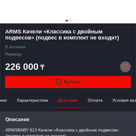
ARMS Качели «Классика с двойным
подвесов« (подвес в комплект не входит)
В наличии
Розница
226 000
₸
Купить
ние
Характеристики
Доставка
Оплата
Условия во
Описание
ARMSBABY 613 Качели «Классика с двойным подвесов»
(подвес в комплект не входит)