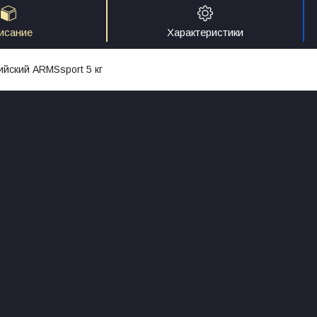
исание
Характеристики
йский ARMSsport 5 кг