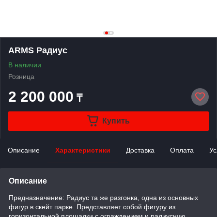
ARMS Радиус
В наличии
Розница
2 200 000
₸
Купить
Описание
Характеристики
Доставка
Оплата
Ус
Описание
Предназначение: Радиус та же разгонка, одна из основных
фигур в скейт парке. Представляет собой фигуру из
горизонтальной площадки с ограждением и радиусную