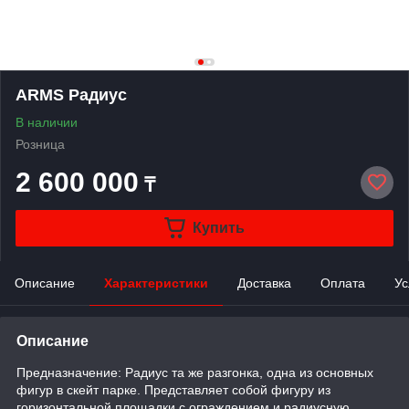
ARMS Радиус
В наличии
Розница
2 600 000
₸
Купить
Описание
Характеристики
Доставка
Оплата
Ус
Описание
Предназначение: Радиус та же разгонка, одна из основных
фигур в скейт парке. Представляет собой фигуру из
горизонтальной площадки с ограждением и радиусную