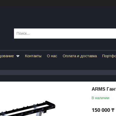
дование
Контакты
О нас
Оплата и доставка
Портф
ARMS Гант
В наличии
150 000 ₸