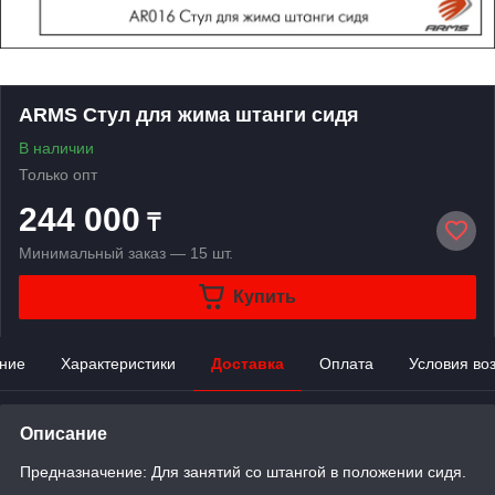
ARMS Стул для жима штанги сидя
В наличии
Только опт
244 000
₸
Минимальный заказ — 15 шт.
Купить
ние
Характеристики
Доставка
Оплата
Условия во
Описание
Предназначение: Для занятий со штангой в положении сидя.