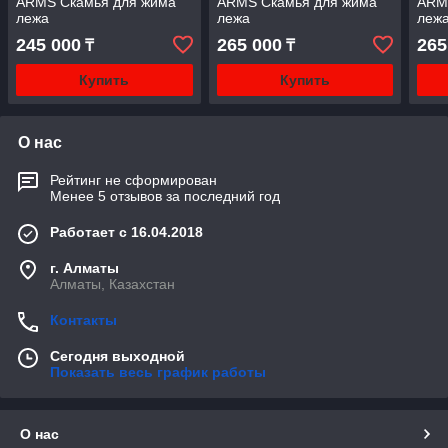
ARMS Скамья для жима
ARMS Скамья для жима
ARM
лежа
лежа
леж
245 000
265 000
265
₸
₸
Купить
Купить
О нас
Рейтинг не сформирован
Менее 5 отзывов за последний год
Работает с 16.04.2018
г. Алматы
Алматы, Казахстан
Контакты
Сегодня выходной
Показать весь график работы
О нас