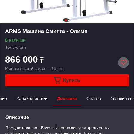
ARMS Машина Смитта - Олимп
В наличии
Только опт
866 000
₸
Минимальный заказ — 15 шт.
Купить
ние
Характеристики
Доставка
Оплата
Условия во
Описание
Предназначение: Базовый тренажер для тренировки
основных групп мышц с противовесом. Благодаря