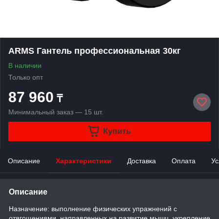
ARMS Гантель профессиональная 30кг
В наличии
Только опт
87 960
₸
Минимальный заказ — 15 шт.
Купить
Описание
Характеристики
Доставка
Оплата
Ус
Описание
Назначение: выполнение физических упражнений с
отягощениями, направленных на развитие мышц, укрепление