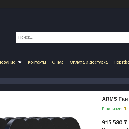
дование
Контакты
О нас
Оплата и доставка
Портф
ARMS Ганте
В наличии
То
915 580 ₸