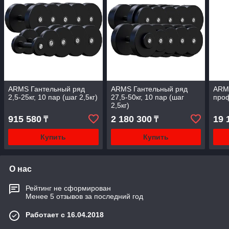
ARMS Гантельный ряд
ARMS Гантельный ряд
ARM
2,5-25кг, 10 пар (шаг 2,5кг)
27,5-50кг, 10 пар (шаг
проф
2,5кг)
915 580
2 180 300
19 
₸
₸
Купить
Купить
О нас
Рейтинг не сформирован
Менее 5 отзывов за последний год
Работает с 16.04.2018