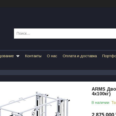
дование
Контакты
О нас
Оплата и доставка
Портф
ARMS Двой
4х100кг)
В наличии
То
2 875 000