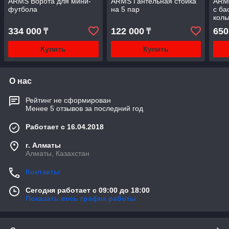
ARMS Ворота для мини-
ARMS Гантельная стойка
ARM
футбола
на 5 пар
с ба
кол
334 000
122 000
650
₸
₸
Купить
Купить
О нас
Рейтинг не сформирован
Менее 5 отзывов за последний год
Работает с 16.04.2018
г. Алматы
Алматы, Казахстан
Контакты
Сегодня работает с 09:00 до 18:00
Показать весь график работы