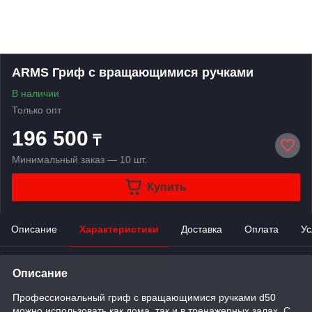
ARMS Гриф с вращающимися ручками
В наличии
Только опт
196 500
₸
Минимальный заказ — 10 шт.
Купить
Описание
Характеристики
Доставка
Оплата
Ус
Описание
Профессиональный гриф с вращающимися ручками d50
можно использовать как дома, так и в тренажерных залах. С