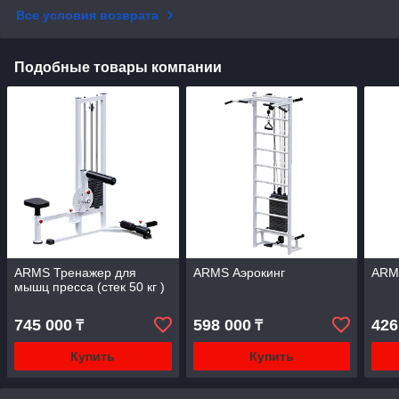
Все условия возврата
Подобные товары компании
ARMS Тренажер для
ARMS Аэрокинг
ARM
мышц пресса (стек 50 кг )
745 000
598 000
426
₸
₸
Купить
Купить