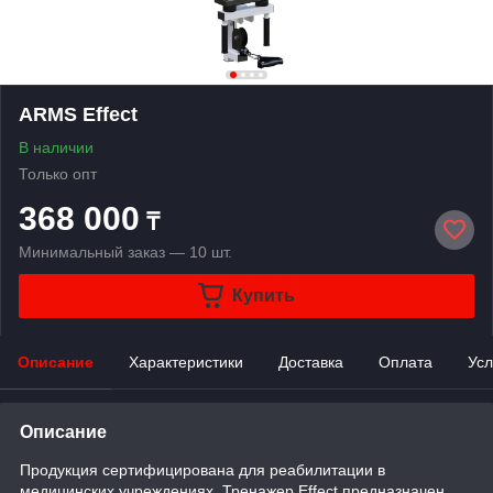
ARMS Effect
В наличии
Только опт
368 000
₸
Минимальный заказ — 10 шт.
Купить
Описание
Характеристики
Доставка
Оплата
Усл
Описание
Продукция сертифицирована для реабилитации в
медицинских учреждениях. Тренажер Effect предназначен