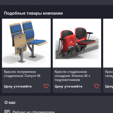
Подобные товары компании
Кресло полумягкое
Кресло стадионное
Крес
стадионное Силуэт-М
складное Эталон-М с
скл
подлокотником
Цену уточняйте
Цену уточняйте
Цен
О нас
Рейтинг не сформирован